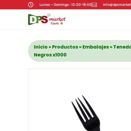

Lunes — Domingo : 10:00-18:00

info@dpsmarket
Inicio
»
Productos
»
Embalajes
» Tenedo
Negros x1000