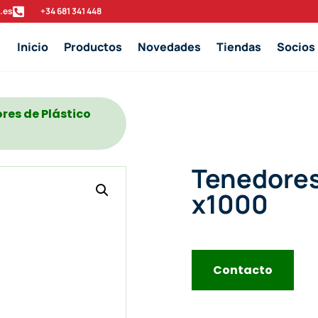
.es

‭+34 681 341 448‬
Inicio
Productos
Novedades
Tiendas
Socios
res de Plástico
Tenedores
x1000
Contacto