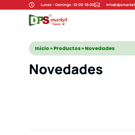

Lunes — Domingo : 10:00-18:00

info@dpsmarket
Inicio
»
Productos
» Novedades
Novedades