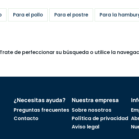
b
Para el pollo
Para el postre
Para la hambur
Trate de perfeccionar su búsqueda o utilice la navegaci
¿Necesitas ayuda?
Nuestra empresa
In
Preguntas frecuentes
Sobre nosotros
Em
Contacto
Política de privacidad
Abr
Aviso legal
Nu