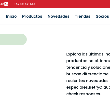
.es

‭+34 681 341 448‬
Inicio
Productos
Novedades
Tiendas
Socios
Explora las últimas i
productos halal. Inn
tendencia y solucion
buscan diferenciarse
recientes novedades 
especiales.RetryClau
check responses.