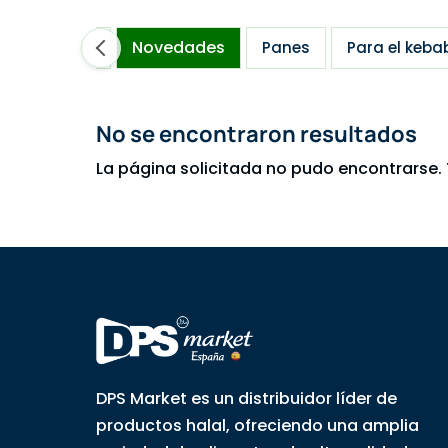
Novedades
jores ventas
Panes
Para el keba
No se encontraron resultados
La página solicitada no pudo encontrarse. 
DPS Market es un distribuidor líder de
productos halal, ofreciendo una amplia