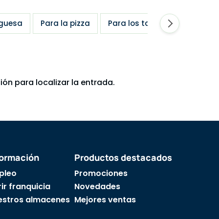
guesa
Para la pizza
Para los tacos
Patatas f
ón para localizar la entrada.
formación
Productos destacados
pleo
Promociones
ir franquicia
Novedades
estros almacenes
Mejores ventas