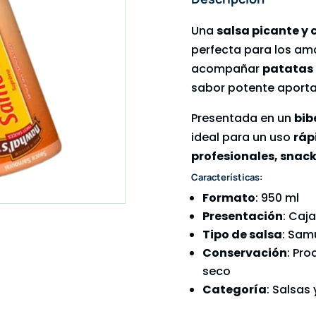
Una
salsa picante y
perfecta para los ama
acompañar
patatas 
sabor potente aporta
Presentada en un
bib
ideal para un uso
ráp
profesionales, snack
Características:
Formato
: 950 ml
Presentación
: Caja
Tipo de salsa
: Sam
Conservación
: Pro
seco
Categoría
: Salsas