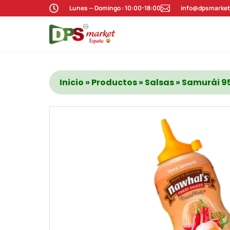

Lunes — Domingo : 10:00-18:00

info@dpsmarket
Inicio
»
Productos
»
Salsas
» Samurái 9