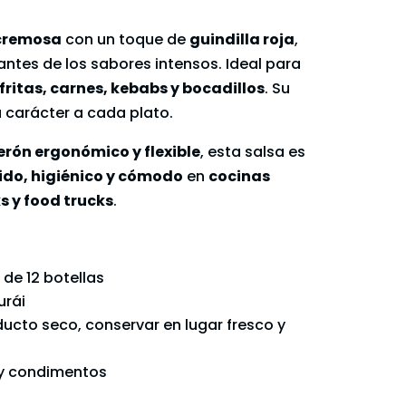
 cremosa
con un toque de
guindilla roja
,
ntes de los sabores intensos. Ideal para
fritas, carnes, kebabs y bocadillos
. Su
 carácter a cada plato.
erón ergonómico y flexible
, esta salsa es
ido, higiénico y cómodo
en
cocinas
s y food trucks
.
 de 12 botellas
urái
ducto seco, conservar en lugar fresco y
 y condimentos