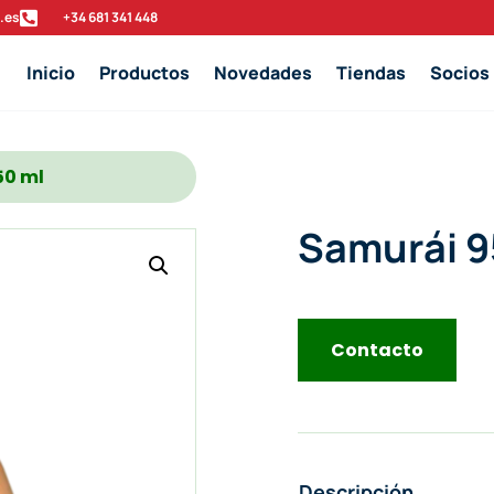
.es

‭+34 681 341 448‬
Inicio
Productos
Novedades
Tiendas
Socios
50 ml
Samurái 9
Contacto
Descripción