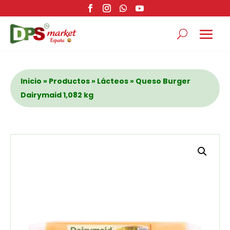
Inicio
»
Productos
»
Lácteos
» Queso Burger
Dairymaid 1,082 kg