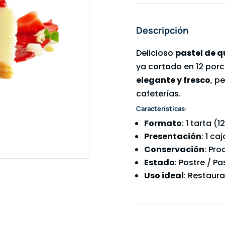
Descripción
Delicioso
pastel de q
ya cortado en 12 porc
elegante y fresco
, p
cafeterías.
Características:
Formato
: 1 tarta (
Presentación
: 1 caj
Conservación
: Pr
Estado
: Postre / P
Uso ideal
: Restaura