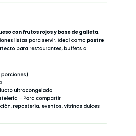
ueso con frutos rojos y base de galleta
,
iones listas para servir. Ideal como
postre
erfecto para restaurantes, buffets o
12 porciones)
a
oducto ultracongelado
astelería – Para compartir
ción, repostería, eventos, vitrinas dulces