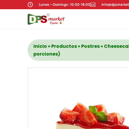

Lunes — Domingo : 10:00-18:00

info@dpsmarket
Inicio
»
Productos
»
Postres
» Cheesecak
porciones)