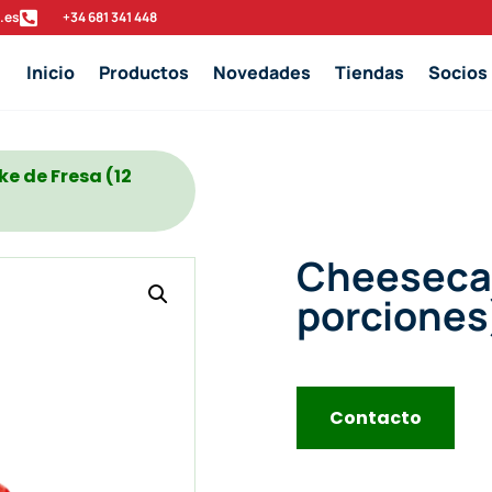
.es

‭+34 681 341 448‬
Inicio
Productos
Novedades
Tiendas
Socios
e de Fresa (12
Cheesecak
porciones
Contacto