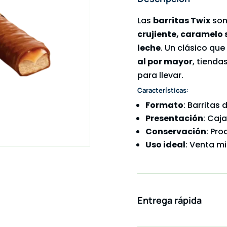
Las
barritas Twix
son
crujiente, caramelo
leche
. Un clásico qu
al por mayor
, tiend
para llevar.
Características:
Formato
: Barritas 
Presentación
: Caj
Conservación
: Pr
Uso ideal
: Venta m
Entrega rápida