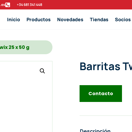
.es

‭+34 681 341 448‬
Inicio
Productos
Novedades
Tiendas
Socios
wix 25 x 50 g
Barritas T
Contacto
Descripción