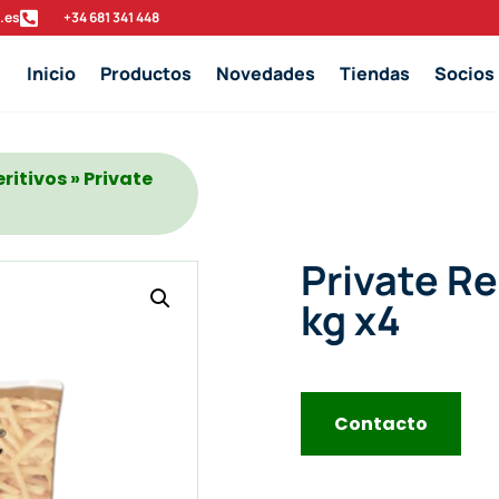
.es

‭+34 681 341 448‬
Inicio
Productos
Novedades
Tiendas
Socios
eritivos
» Private
Private Re
kg x4
Contacto