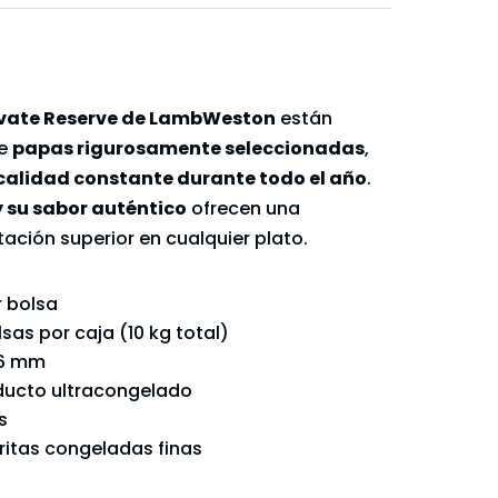
rivate Reserve de LambWeston
están
de
papas rigurosamente seleccionadas
,
calidad constante durante todo el año
.
y su sabor auténtico
ofrecen una
ación superior en cualquier plato.
r bolsa
lsas por caja (10 kg total)
 6 mm
oducto ultracongelado
s
fritas congeladas finas