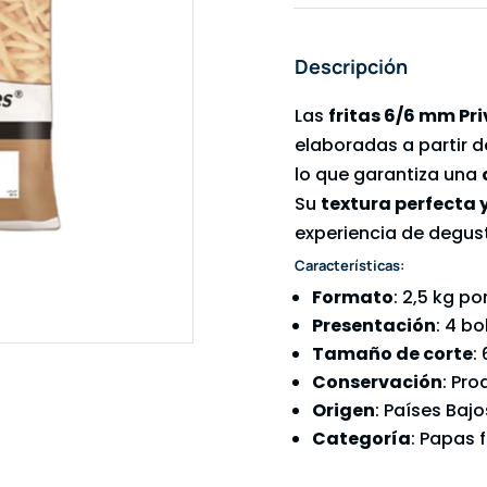
Descripción
Las
fritas 6/6 mm P
elaboradas a partir 
lo que garantiza una
Su
textura perfecta 
experiencia de degust
Características:
Formato
: 2,5 kg po
Presentación
: 4 bo
Tamaño de corte
:
Conservación
: Pr
Origen
: Países Bajo
Categoría
: Papas 