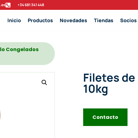
.es

‭+34 681 341 448‬
Inicio
Productos
Novedades
Tiendas
Socios
ollo Congelados
Filetes d
10kg
Contacto