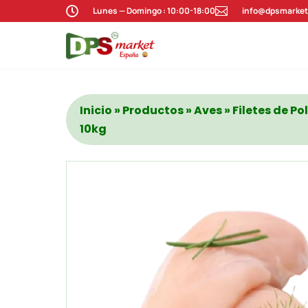

Lunes — Domingo : 10:00-18:00

info@dpsmarket
Inicio
»
Productos
»
Aves
» Filetes de P
10kg