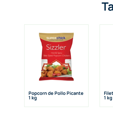
T
Popcorn de Pollo Picante
File
1 kg
1 kg